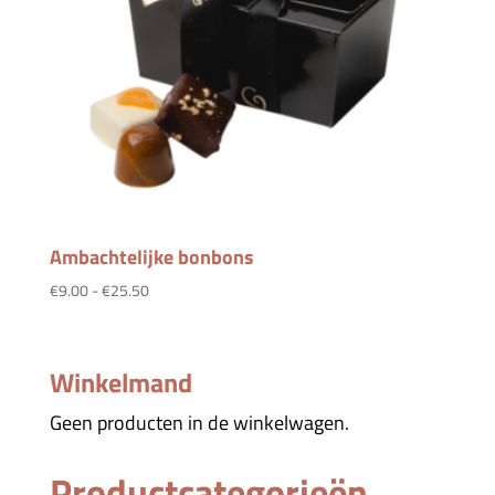
Ambachtelijke bonbons
Prijsklasse:
€
9.00
-
€
25.50
€9.00
tot
€25.50
Winkelmand
Geen producten in de winkelwagen.
Productcategorieën