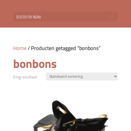
Selecteer een pagina
Home
/ Producten getagged “bonbons”
bonbons
Enig resultaat