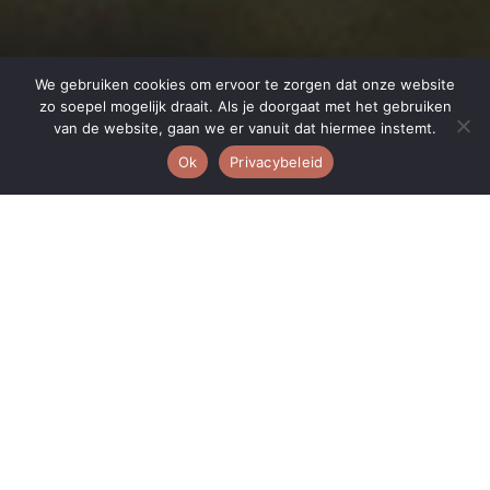
We gebruiken cookies om ervoor te zorgen dat onze website
zo soepel mogelijk draait. Als je doorgaat met het gebruiken
7
van de website, gaan we er vanuit dat hiermee instemt.
Ok
Privacybeleid
de Chocolade