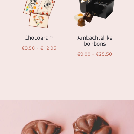
Chocogram
Ambachtelijke
bonbons
Prijsklasse:
€
8.50
-
€
12.95
Prijsklass
€
9.00
-
€
25.50
€8.50
€9.00
tot
tot
€12.95
€25.50