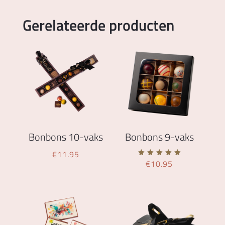
Gerelateerde producten
Bonbons 10-vaks
Bonbons 9-vaks
€
11.95
€
10.95
Gewaard
eerd
5.00
uit 5