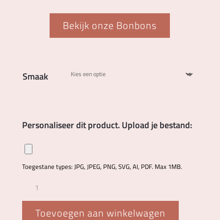
Bekijk onze Bonbons
Smaak
Personaliseer dit product. Upload je bestand:
Toegestane types: JPG, JPEG, PNG, SVG, AI, PDF. Max 1MB.
Logo
bonbons
15-
Toevoegen aan winkelwagen