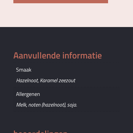
stuks
aantal
Aanvullende informatie
Smaak
Hazelnoot, Karamel zeezout
Allergenen
Melk, noten (hazelnoot), soja.