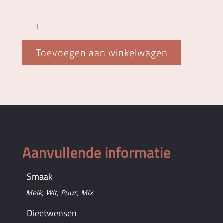
Bonbons
9-
vaks
Toevoegen aan winkelwagen
aantal
Aanvullende informatie
Smaak
Melk, Wit, Puur, Mix
Dieetwensen