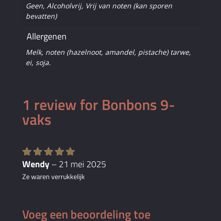
Geen, Alcoholvrij, Vrij van noten (kan sporen
bevatten)
Allergenen
Melk, noten (hazelnoot, amandel, pistache) tarwe,
ei, soja.
1 review for
Bonbons 9-
vaks
Wendy
–
21 mei 2025
Gewaardee
rd
5
uit 5
Ze waren verrukkelijk
Voeg een beoordeling toe