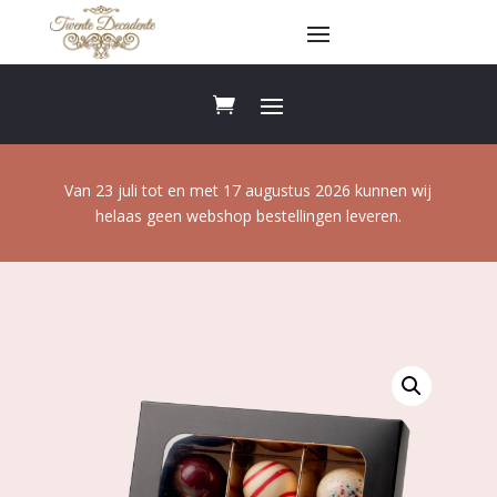
Van 23 juli tot en met 17 augustus 2026 kunnen wij
helaas geen webshop bestellingen leveren.