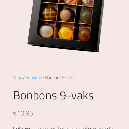
Shop
/
Bonbons
/ Bonbons 9-vaks
Bonbons 9-vaks
€
10.95
Laat je verassen door ons doosje gevuld met onze lekkerste