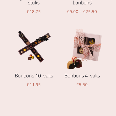
stuks
bonbons
Prijsklass
€
18.75
€
9.00
-
€
25.50
€9.00
tot
€25.50
Bonbons 10-vaks
Bonbons 4-vaks
€
11.95
€
5.50