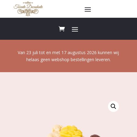
Van 23 juli tot en met 17 augustus 2026 kunnen wij
helaas geen webshop bestellingen leveren.