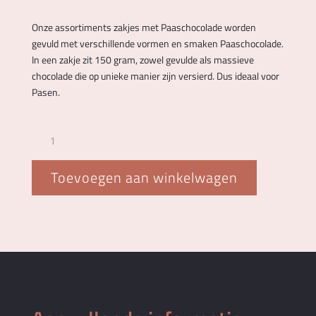
Onze assortiments zakjes met Paaschocolade worden
gevuld met verschillende vormen en smaken Paaschocolade.
In een zakje zit 150 gram, zowel gevulde als massieve
chocolade die op unieke manier zijn versierd. Dus ideaal voor
Pasen.
Zakje
met
Pasen
Toevoegen aan winkelwagen
assorti
aantal