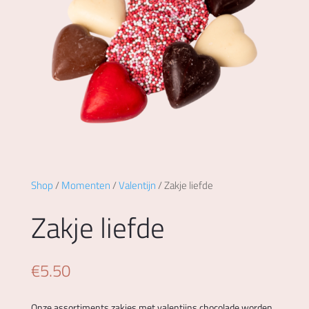
Shop
/
Momenten
/
Valentijn
/ Zakje liefde
Zakje liefde
€
5.50
Onze assortiments zakjes met valentijns chocolade worden