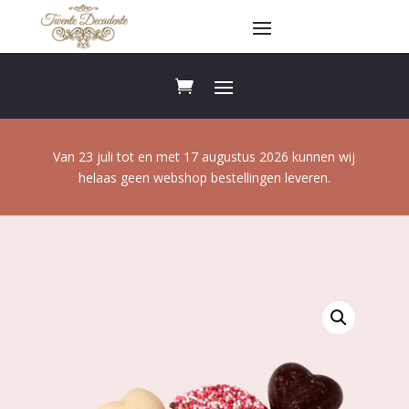
Van 23 juli tot en met 17 augustus 2026 kunnen wij
helaas geen webshop bestellingen leveren.