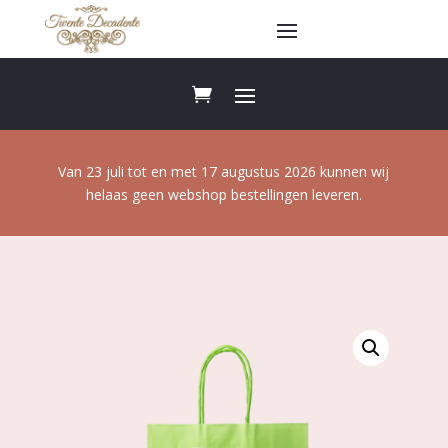
Van 23 juli tot en met 17 augustus 2026 kunnen wij
helaas geen webshop bestellingen leveren.