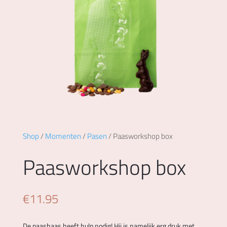
Shop
/
Momenten
/
Pasen
/ Paasworkshop box
Paasworkshop box
€
11.95
De paashaas heeft hulp nodig! Hij is namelijk erg druk met