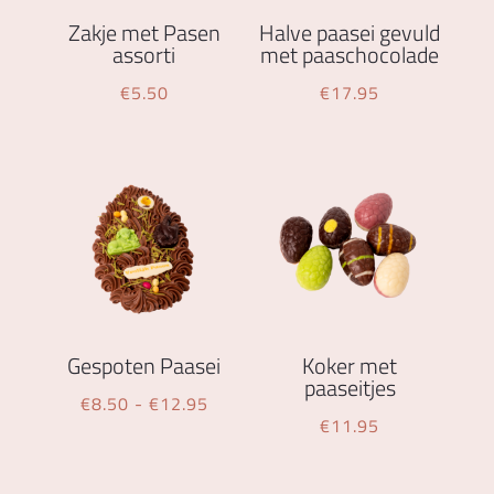
Zakje met Pasen
Halve paasei gevuld
assorti
met paaschocolade
€
5.50
€
17.95
Gespoten Paasei
Koker met
paaseitjes
Prijsklasse:
€
8.50
-
€
12.95
€
11.95
€8.50
tot