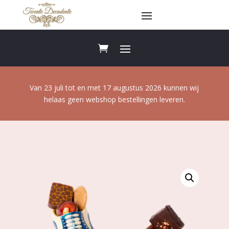
Van 23 juli tot en met 17 augustus 2026 kunnen wij
helaas geen webshop bestellingen leveren.