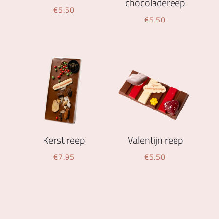
chocoladereep
€
5.50
€
5.50
Kerst reep
Valentijn reep
€
7.95
€
5.50