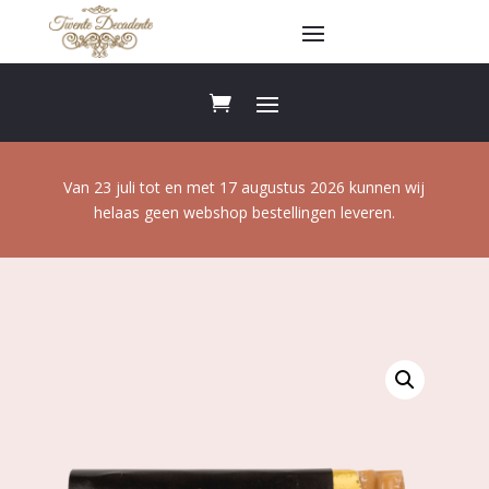
Van 23 juli tot en met 17 augustus 2026 kunnen wij
helaas geen webshop bestellingen leveren.